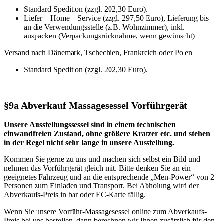
Standard Spedition (zzgl. 202,30 Euro).
Liefer – Home – Service (zzgl. 297,50 Euro), Lieferung bis
an die Verwendungsstelle (z.B. Wohnzimmer), inkl.
auspacken (Verpackungsrücknahme, wenn gewünscht)
Versand nach Dänemark, Tschechien, Frankreich oder Polen
Standard Spedition (zzgl. 202,30 Euro).
§9a Abverkauf Massagesessel Vorführgerät
Unsere Ausstellungssessel sind in einem technischen
einwandfreien Zustand, ohne größere Kratzer etc. und stehen
in der Regel nicht sehr lange in unsere Ausstellung.
Kommen Sie gerne zu uns und machen sich selbst ein Bild und
nehmen das Vorführgerät gleich mit. Bitte denken Sie an ein
geeignetes Fahrzeug und an die entsprechende „Men-Power“ von 2
Personen zum Einladen und Transport. Bei Abholung wird der
Abverkaufs-Preis in bar oder EC-Karte fällig.
Wenn Sie unsere Vorführ-Massagesessel online zum Abverkaufs-
Preis bei uns bestellen, dann berechnen wir Ihnen zusätzlich für den