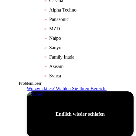
Casada
Alpha Techno
Panasonic
MZD
Naipo
Sanyo
Family Inada
Asisam
Synca
Problemlöser
Wo zwickt es? Wählen Sie Ihren Bereich:
Endlich wieder schlafen