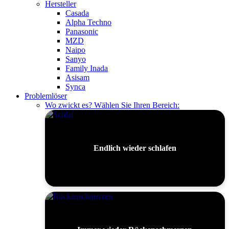
Hersteller
Casada
Alpha Techno
Panasonic
MZD
Naipo
Sanyo
Family Inada
Asisam
Synca
Problemlöser
Wo zwickt es? Wählen Sie Ihren Bereich:
Endlich wieder schlafen