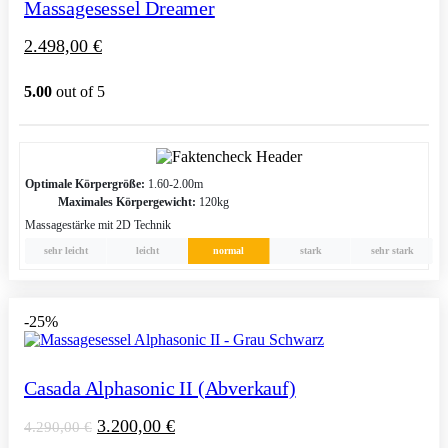
Massagesessel Dreamer
2.498,00
€
5.00
out of 5
Optimale Körpergröße:
1.60-2.00m
Maximales Körpergewicht:
120kg
Massagestärke mit 2D Technik
sehr leicht
leicht
normal
stark
sehr stark
-25%
Casada Alphasonic II (Abverkauf)
3.200,00
€
4.290,00
€