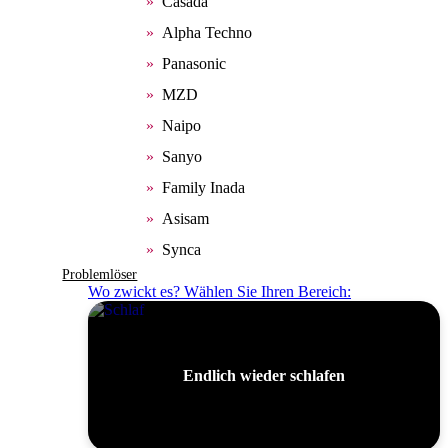
Casada
Alpha Techno
Panasonic
MZD
Naipo
Sanyo
Family Inada
Asisam
Synca
Problemlöser
Wo zwickt es? Wählen Sie Ihren Bereich:
Endlich wieder schlafen