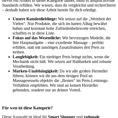
Bevor ein Artikel in dieser Kategorie landet, muss er anspruchsvolle
Standards erfüllen. Wir wissen, dass du vergleichst und recherchierst
– deshalb haben wir diese Arbeit bereits für dich erledigt.
Unsere Kundenlieblinge:
Wir setzen auf die „Weisheit der
Vielen“. Nur Produkte, die sich im harten Alltag bewährt
haben und konstant hohe Zufriedenheitswerte erreichen,
schaffen es in diese Liste.
Fokus auf das Wesentliche:
Wir bevorzugen Modelle, die
ihre Hauptaufgabe – eine exzellente Massage – perfekt
erfüllen, statt mit unnötigen Zusatzfeatures den Preis zu
treiben.
Langlebigkeit:
Ein niedriger Preis bringt nichts, wenn die
Mechanik nicht hält. Wir setzen auf Haltbarkeit und robuste
Verarbeitung.
Marken-Unabhängigkeit:
Da wir alle großen Hersteller
führen, können wir dir aus dem riesigen Pool an
Massagesesseln objektiv die „Besten“ im Preis-Leistungs-
Verhältnis empfehlen. Wir sind an keinen Hersteller
gebunden, sondern nur an deinen Vorteil.
Für wen ist diese Kategorie?
Diese Auswahl ist ideal für
Smart Shopper
und
rationale