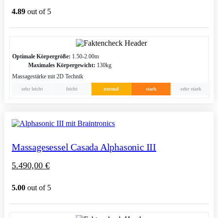
4.89
out of 5
Optimale Körpergröße:
1.50-2.00m
Maximales Körpergewicht:
130kg
Massagestärke mit 2D Technik
sehr leicht
leicht
normal
stark
sehr stark
Massagesessel Casada Alphasonic III
5.490,00
€
5.00
out of 5