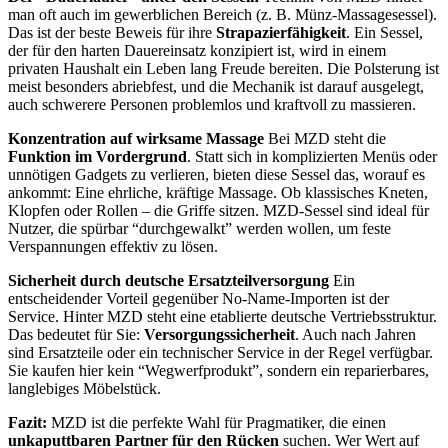
man oft auch im gewerblichen Bereich (z. B. Münz-Massagesessel).
Das ist der beste Beweis für ihre
Strapazierfähigkeit
. Ein Sessel,
der für den harten Dauereinsatz konzipiert ist, wird in einem
privaten Haushalt ein Leben lang Freude bereiten. Die Polsterung ist
meist besonders abriebfest, und die Mechanik ist darauf ausgelegt,
auch schwerere Personen problemlos und kraftvoll zu massieren.
Konzentration auf wirksame Massage
Bei MZD steht die
Funktion im Vordergrund
. Statt sich in komplizierten Menüs oder
unnötigen Gadgets zu verlieren, bieten diese Sessel das, worauf es
ankommt: Eine ehrliche, kräftige Massage. Ob klassisches Kneten,
Klopfen oder Rollen – die Griffe sitzen. MZD-Sessel sind ideal für
Nutzer, die spürbar “durchgewalkt” werden wollen, um feste
Verspannungen effektiv zu lösen.
Sicherheit durch deutsche Ersatzteilversorgung
Ein
entscheidender Vorteil gegenüber No-Name-Importen ist der
Service. Hinter MZD steht eine etablierte deutsche Vertriebsstruktur.
Das bedeutet für Sie:
Versorgungssicherheit
. Auch nach Jahren
sind Ersatzteile oder ein technischer Service in der Regel verfügbar.
Sie kaufen hier kein “Wegwerfprodukt”, sondern ein reparierbares,
langlebiges Möbelstück.
Fazit:
MZD ist die perfekte Wahl für Pragmatiker, die einen
unkaputtbaren Partner für den Rücken
suchen. Wer Wert auf