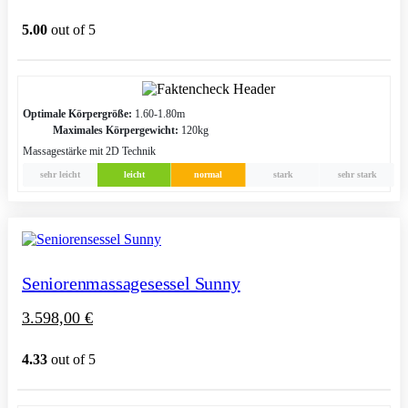
5.00
out of 5
Optimale Körpergröße:
1.60-1.80m
Maximales Körpergewicht:
120kg
Massagestärke mit 2D Technik
sehr leicht
leicht
normal
stark
sehr stark
Seniorenmassagesessel Sunny
3.598,00
€
4.33
out of 5