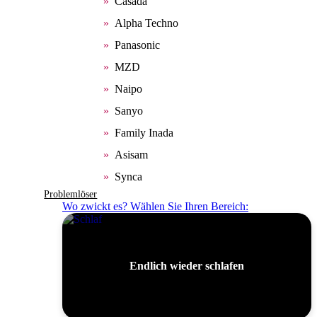
Casada
Alpha Techno
Panasonic
MZD
Naipo
Sanyo
Family Inada
Asisam
Synca
Problemlöser
Wo zwickt es? Wählen Sie Ihren Bereich:
Endlich wieder schlafen