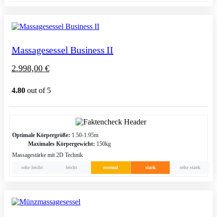
Massagesessel Business II
2.998,00
€
4.80
out of 5
Optimale Körpergröße:
1.50-1.95m
Maximales Körpergewicht:
150kg
Massagestärke mit 2D Technik
sehr leicht
leicht
normal
stark
sehr stark