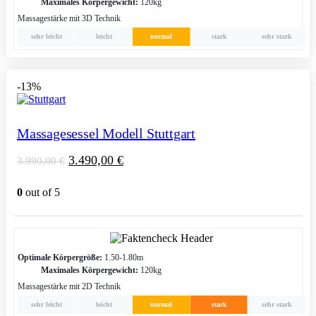
Maximales Körpergewicht:
120kg
Massagestärke mit 3D Technik
sehr leicht
leicht
normal
stark
sehr stark
-13%
Massagesessel Modell Stuttgart
3.490,00
€
3.990,00
€
0
out of 5
Optimale Körpergröße:
1.50-1.80m
Maximales Körpergewicht:
120kg
Massagestärke mit 2D Technik
sehr leicht
leicht
normal
stark
sehr stark