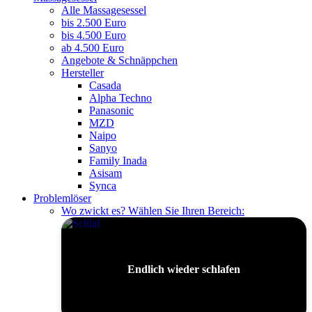
Alle Massagesessel
bis 2.500 Euro
bis 4.500 Euro
ab 4.500 Euro
Angebote & Schnäppchen
Hersteller
Casada
Alpha Techno
Panasonic
MZD
Naipo
Sanyo
Family Inada
Asisam
Synca
Problemlöser
Wo zwickt es? Wählen Sie Ihren Bereich:
Endlich wieder schlafen