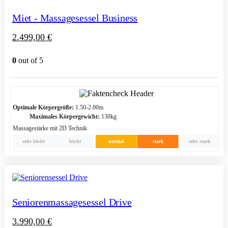
Miet - Massagesessel Business
2.499,00
€
0
out of 5
Optimale Körpergröße:
1.50-2.00m
Maximales Körpergewicht:
130kg
Massagestärke mit 2D Technik
sehr leicht
leicht
normal
stark
sehr stark
Seniorenmassagesessel Drive
3.990,00
€