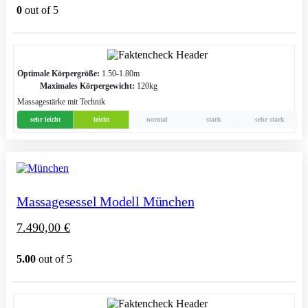
0
out of 5
Optimale Körpergröße:
1.50-1.80m
Maximales Körpergewicht:
120kg
Massagestärke mit Technik
sehr leicht
leicht
normal
stark
sehr stark
Massagesessel Modell München
7.490,00
€
5.00
out of 5