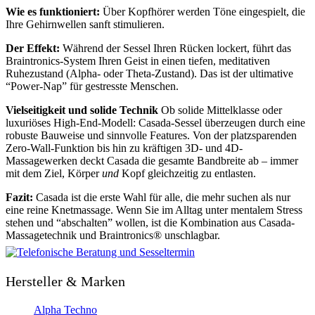
Wie es funktioniert:
Über Kopfhörer werden Töne eingespielt, die
Ihre Gehirnwellen sanft stimulieren.
Der Effekt:
Während der Sessel Ihren Rücken lockert, führt das
Braintronics-System Ihren Geist in einen tiefen, meditativen
Ruhezustand (Alpha- oder Theta-Zustand). Das ist der ultimative
“Power-Nap” für gestresste Menschen.
Vielseitigkeit und solide Technik
Ob solide Mittelklasse oder
luxuriöses High-End-Modell: Casada-Sessel überzeugen durch eine
robuste Bauweise und sinnvolle Features. Von der platzsparenden
Zero-Wall-Funktion bis hin zu kräftigen 3D- und 4D-
Massagewerken deckt Casada die gesamte Bandbreite ab – immer
mit dem Ziel, Körper
und
Kopf gleichzeitig zu entlasten.
Fazit:
Casada ist die erste Wahl für alle, die mehr suchen als nur
eine reine Knetmassage. Wenn Sie im Alltag unter mentalem Stress
stehen und “abschalten” wollen, ist die Kombination aus Casada-
Massagetechnik und Braintronics® unschlagbar.
Hersteller & Marken
Alpha Techno