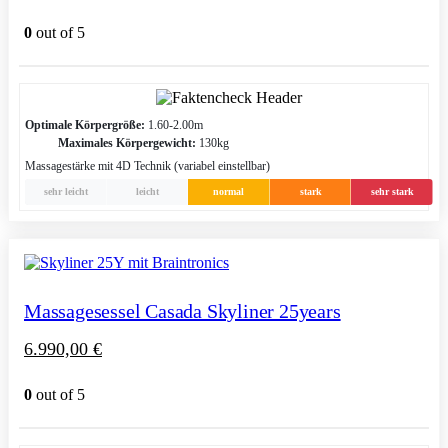
0
out of 5
Optimale Körpergröße:
1.60-2.00m
Maximales Körpergewicht:
130kg
Massagestärke mit 4D Technik (variabel einstellbar)
sehr leicht
leicht
normal
stark
sehr stark
Massagesessel Casada Skyliner 25years
6.990,00
€
0
out of 5