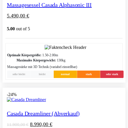
Massagesessel Casada Alphasonic III
5.490,00
€
5.00
out of 5
Optimale Körpergröße:
1.50-2.00m
Maximales Körpergewicht:
130kg
Massagestärke mit 3D Technik (variabel einstellbar)
sehr leicht
leicht
normal
stark
sehr stark
-24%
Casada Dreamliner (Abverkauf)
8.990,00
€
11.900,00
€