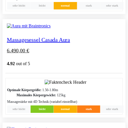
sehr leicht
leicht
normal
stark
sehr stark
Massagesessel Casada Aura
6.490,00
€
4.92
out of 5
Optimale Körpergröße:
1.50-1.80m
Maximales Körpergewicht:
125kg
Massagestärke mit 4D Technik (variabel einstellbar)
sehr leicht
leicht
normal
stark
sehr stark