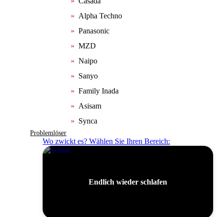
Casada
Alpha Techno
Panasonic
MZD
Naipo
Sanyo
Family Inada
Asisam
Synca
Problemlöser
Wo zwickt es? Wählen Sie Ihren Bereich:
Endlich wieder schlafen