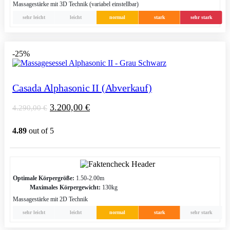
Massagestärke mit 3D Technik (variabel einstellbar)
sehr leicht
leicht
normal
stark
sehr stark
-25%
Casada Alphasonic II (Abverkauf)
3.200,00
€
4.290,00
€
4.89
out of 5
Optimale Körpergröße:
1.50-2.00m
Maximales Körpergewicht:
130kg
Massagestärke mit 2D Technik
sehr leicht
leicht
normal
stark
sehr stark