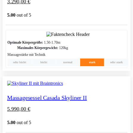
3.290,00
€
5.00
out of 5
Optimale Körpergröße:
1.50-1.70m
Maximales Körpergewicht:
120kg
Massagestärke mit Technik
sehr leicht
leicht
normal
stark
sehr stark
Massagesessel Casada Skyliner II
5.990,00
€
5.00
out of 5