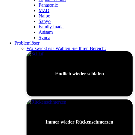
Panasonic
MZD
Naipo
Sanyo
Family Inada
Asisam
Synca
Problemlöser
Wo zwickt es? Wählen Sie Ihren Bereich:
Endlich wieder schlafen
Immer wieder Rückenschmerzen