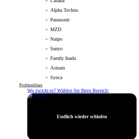
Casada
Alpha Techno
Panasonic
MZD
Naipo
Sanyo
Family Inada
Asisam
Synca
Problemlöser
Wo zwickt es? Wählen Sie Ihren Bereich:
Endlich wieder schlafen