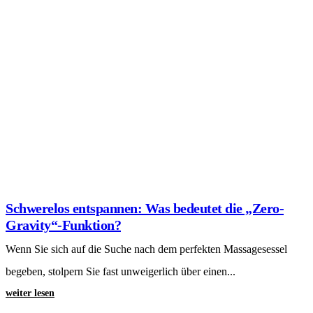
Technologie hinter der perfekten Massage
Wer sich zum ersten Mal in einen hochwertigen Massagesessel setzt
und das Programm startet, erlebt oft einen...
weiter lesen
Was genau macht ein Massagesessel und wie
funktioniert er? – Der ultimative Technik- und
Gesundheits-Guide
Tauchen Sie tief in die Welt der Massagesessel-Technologie ein.
Von 4D-Robotik und Body-Scan bis zu Zero Gravity...
weiter lesen
Das Massagesessel-ABC: Die wichtigsten
Fachbegriffe einfach erklärt
Verwirrt von Begriffen wie Zero Gravity, SL-Track oder Bodyscan?