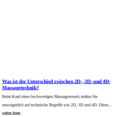
Erfahren Sie alles über die ideale Dauer,...
weiter lesen
Massagesessel oder Infrarot-Wärmekabine? Wer ist
effektiver zum Entspannen?
Sie möchten in Heim-Wellness investieren? Erfahren Sie, warum ein
Massagesessel gegenüber einer Infrarot-Wärmekabine oft die
überlegenere Wahl...
weiter lesen