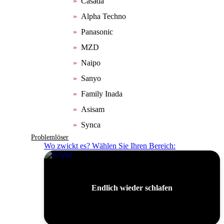
Casada
Alpha Techno
Panasonic
MZD
Naipo
Sanyo
Family Inada
Asisam
Synca
Problemlöser
Wo zwickt es? Wählen Sie Ihren Bereich:
Endlich wieder schlafen