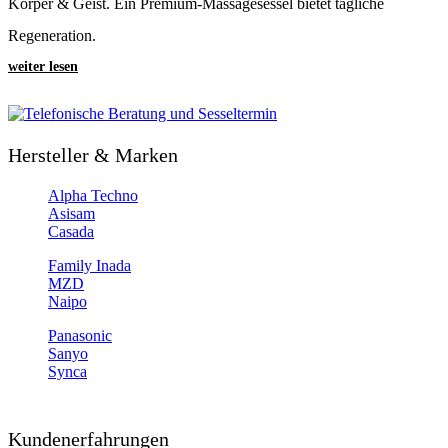
Körper & Geist. Ein Premium-Massagesessel bietet tägliche
Regeneration.
weiter lesen
Hersteller & Marken
Alpha Techno
Asisam
Casada
Family Inada
MZD
Naipo
Panasonic
Sanyo
Synca
Kundenerfahrungen