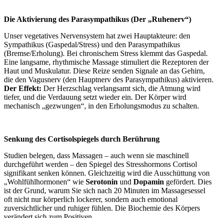
Die Aktivierung des Parasympathikus (Der „Ruhenerv“)
Unser vegetatives Nervensystem hat zwei Hauptakteure: den
Sympathikus (Gaspedal/Stress) und den Parasympathikus
(Bremse/Erholung). Bei chronischem Stress klemmt das Gaspedal.
Eine langsame, rhythmische Massage stimuliert die Rezeptoren der
Haut und Muskulatur. Diese Reize senden Signale an das Gehirn,
die den Vagusnerv (den Hauptnerv des Parasympathikus) aktivieren.
Der Effekt:
Der Herzschlag verlangsamt sich, die Atmung wird
tiefer, und die Verdauung setzt wieder ein. Der Körper wird
mechanisch „gezwungen“, in den Erholungsmodus zu schalten.
Senkung des Cortisolspiegels durch Berührung
Studien belegen, dass Massagen – auch wenn sie maschinell
durchgeführt werden – den Spiegel des Stresshormons Cortisol
signifikant senken können. Gleichzeitig wird die Ausschüttung von
„Wohlfühlhormonen“ wie
Serotonin
und
Dopamin
gefördert. Dies
ist der Grund, warum Sie sich nach 20 Minuten im Massagesessel
oft nicht nur körperlich lockerer, sondern auch emotional
zuversichtlicher und ruhiger fühlen. Die Biochemie des Körpers
verändert sich zum Positiven.