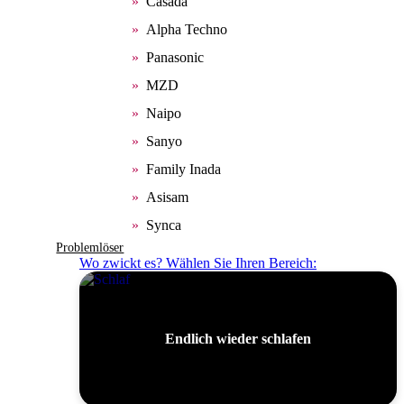
Casada
Alpha Techno
Panasonic
MZD
Naipo
Sanyo
Family Inada
Asisam
Synca
Problemlöser
Wo zwickt es? Wählen Sie Ihren Bereich:
Endlich wieder schlafen