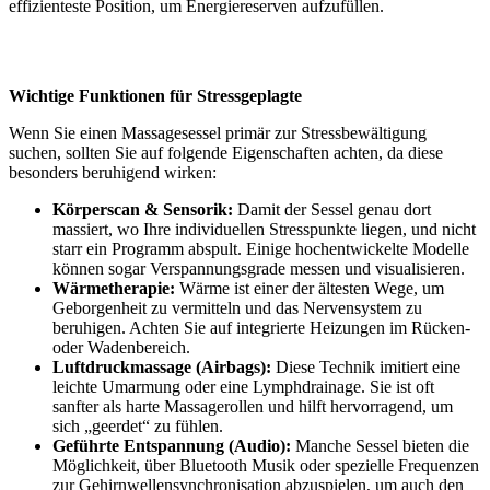
effizienteste Position, um Energiereserven aufzufüllen.
Wichtige Funktionen für Stressgeplagte
Wenn Sie einen Massagesessel primär zur Stressbewältigung
suchen, sollten Sie auf folgende Eigenschaften achten, da diese
besonders beruhigend wirken:
Körperscan & Sensorik:
Damit der Sessel genau dort
massiert, wo Ihre individuellen Stresspunkte liegen, und nicht
starr ein Programm abspult. Einige hochentwickelte Modelle
können sogar Verspannungsgrade messen und visualisieren.
Wärmetherapie:
Wärme ist einer der ältesten Wege, um
Geborgenheit zu vermitteln und das Nervensystem zu
beruhigen. Achten Sie auf integrierte Heizungen im Rücken-
oder Wadenbereich.
Luftdruckmassage (Airbags):
Diese Technik imitiert eine
leichte Umarmung oder eine Lymphdrainage. Sie ist oft
sanfter als harte Massagerollen und hilft hervorragend, um
sich „geerdet“ zu fühlen.
Geführte Entspannung (Audio):
Manche Sessel bieten die
Möglichkeit, über Bluetooth Musik oder spezielle Frequenzen
zur Gehirnwellensynchronisation abzuspielen, um auch den