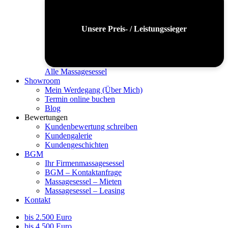
Unsere Preis- / Leistungssieger
Alle Massagesessel
Showroom
Mein Werdegang (Über Mich)
Termin online buchen
Blog
Bewertungen
Kundenbewertung schreiben
Kundengalerie
Kundengeschichten
BGM
Ihr Firmenmassagesessel
BGM – Kontaktanfrage
Massagesessel – Mieten
Massagesessel – Leasing
Kontakt
bis 2.500 Euro
bis 4.500 Euro