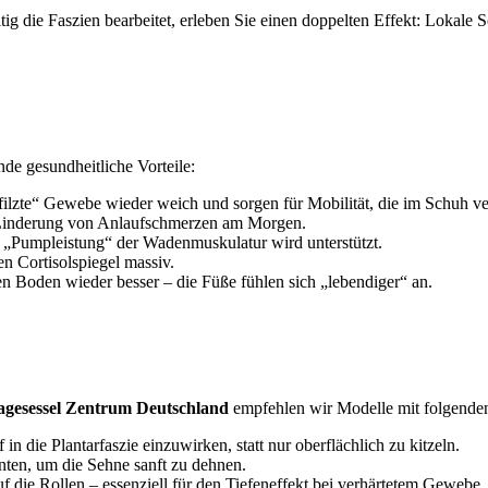
itig die Faszien bearbeitet, erleben Sie einen doppelten Effekt: Loka
de gesundheitliche Vorteile:
ilzte“ Gewebe wieder weich und sorgen für Mobilität, die im Schuh ve
Linderung von Anlaufschmerzen am Morgen.
„Pumpleistung“ der Wadenmuskulatur wird unterstützt.
n Cortisolspiegel massiv.
 Boden wieder besser – die Füße fühlen sich „lebendiger“ an.
gesessel Zentrum Deutschland
empfehlen wir Modelle mit folgenden
in die Plantarfaszie einzuwirken, statt nur oberflächlich zu kitzeln.
nten, um die Sehne sanft zu dehnen.
f die Rollen – essenziell für den Tiefeneffekt bei verhärtetem Gewebe.