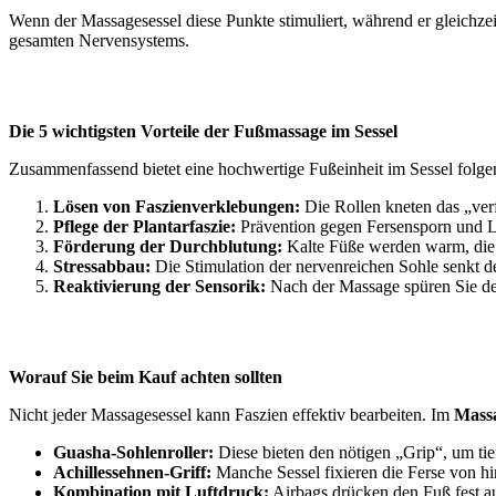
Wenn der Massagesessel diese Punkte stimuliert, während er gleichze
gesamten Nervensystems.
Die 5 wichtigsten Vorteile der Fußmassage im Sessel
Zusammenfassend bietet eine hochwertige Fußeinheit im Sessel folgen
Lösen von Faszienverklebungen:
Die Rollen kneten das „verf
Pflege der Plantarfaszie:
Prävention gegen Fersensporn und 
Förderung der Durchblutung:
Kalte Füße werden warm, die 
Stressabbau:
Die Stimulation der nervenreichen Sohle senkt de
Reaktivierung der Sensorik:
Nach der Massage spüren Sie den
Worauf Sie beim Kauf achten sollten
Nicht jeder Massagesessel kann Faszien effektiv bearbeiten. Im
Massa
Guasha-Sohlenroller:
Diese bieten den nötigen „Grip“, um tief 
Achillessehnen-Griff:
Manche Sessel fixieren die Ferse von hi
Kombination mit Luftdruck:
Airbags drücken den Fuß fest au