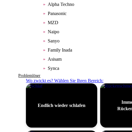
Alpha Techno
Panasonic
MZD
Naipo
Sanyo
Family Inada
Asisam
Synca
Problemlöser
Wo zwickt es? Wählen Sie Ihren Bereich:
Imme
Endlich wieder schlafen
Rücken