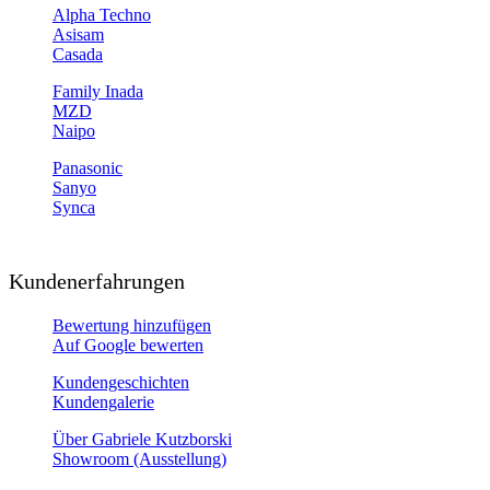
Alpha Techno
Asisam
Casada
Family Inada
MZD
Naipo
Panasonic
Sanyo
Synca
Kundenerfahrungen
Bewertung hinzufügen
Auf Google bewerten
Kundengeschichten
Kundengalerie
Über Gabriele Kutzborski
Showroom (Ausstellung)