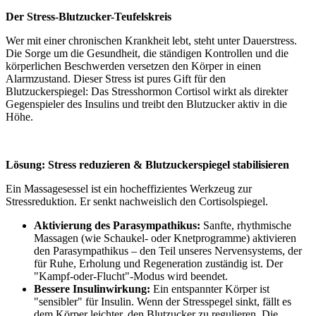
Der Stress-Blutzucker-Teufelskreis
Wer mit einer chronischen Krankheit lebt, steht unter Dauerstress.
Die Sorge um die Gesundheit, die ständigen Kontrollen und die
körperlichen Beschwerden versetzen den Körper in einen
Alarmzustand. Dieser Stress ist pures Gift für den
Blutzuckerspiegel: Das Stresshormon Cortisol wirkt als direkter
Gegenspieler des Insulins und treibt den Blutzucker aktiv in die
Höhe.
Lösung: Stress reduzieren & Blutzuckerspiegel stabilisieren
Ein Massagesessel ist ein hocheffizientes Werkzeug zur
Stressreduktion. Er senkt nachweislich den Cortisolspiegel.
Aktivierung des Parasympathikus:
Sanfte, rhythmische
Massagen (wie Schaukel- oder Knetprogramme) aktivieren
den Parasympathikus – den Teil unseres Nervensystems, der
für Ruhe, Erholung und Regeneration zuständig ist. Der
"Kampf-oder-Flucht"-Modus wird beendet.
Bessere Insulinwirkung:
Ein entspannter Körper ist
"sensibler" für Insulin. Wenn der Stresspegel sinkt, fällt es
dem Körper leichter, den Blutzucker zu regulieren. Die