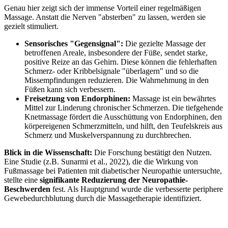
Genau hier zeigt sich der immense Vorteil einer regelmäßigen
Massage. Anstatt die Nerven "absterben" zu lassen, werden sie
gezielt stimuliert.
Sensorisches "Gegensignal":
Die gezielte Massage der
betroffenen Areale, insbesondere der Füße, sendet starke,
positive Reize an das Gehirn. Diese können die fehlerhaften
Schmerz- oder Kribbelsignale "überlagern" und so die
Missempfindungen reduzieren. Die Wahrnehmung in den
Füßen kann sich verbessern.
Freisetzung von Endorphinen:
Massage ist ein bewährtes
Mittel zur Linderung chronischer Schmerzen. Die tiefgehende
Knetmassage fördert die Ausschüttung von Endorphinen, den
körpereigenen Schmerzmitteln, und hilft, den Teufelskreis aus
Schmerz und Muskelverspannung zu durchbrechen.
Blick in die Wissenschaft:
Die Forschung bestätigt den Nutzen.
Eine Studie (z.B. Sunarmi et al., 2022), die die Wirkung von
Fußmassage bei Patienten mit diabetischer Neuropathie untersuchte,
stellte eine
signifikante Reduzierung der Neuropathie-
Beschwerden
fest. Als Hauptgrund wurde die verbesserte periphere
Gewebedurchblutung durch die Massagetherapie identifiziert.