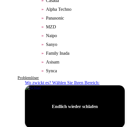
Casada
Alpha Techno
Panasonic
MZD
Naipo
Sanyo
Family Inada
Asisam
Synca
Problemlöser
Wo zwickt es? Wählen Sie Ihren Bereich:
Endlich wieder schlafen