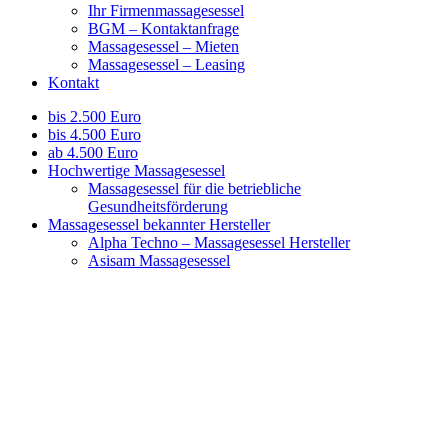
Ihr Firmenmassagesessel
BGM – Kontaktanfrage
Massagesessel – Mieten
Massagesessel – Leasing
Kontakt
bis 2.500 Euro
bis 4.500 Euro
ab 4.500 Euro
Hochwertige Massagesessel
Massagesessel für die betriebliche
Gesundheitsförderung
Massagesessel bekannter Hersteller
Alpha Techno – Massagesessel Hersteller
Asisam Massagesessel
Casada Massagesessel
Family Inada Massagesessel
MZD Massagesessel
Naipo Massagesessel
Panasonic Massagesessel
Sanyo Massagesessel
Synca Massagesessel