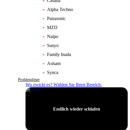
Casada
Alpha Techno
Panasonic
MZD
Naipo
Sanyo
Family Inada
Asisam
Synca
Problemlöser
Wo zwickt es? Wählen Sie Ihren Bereich:
Endlich wieder schlafen