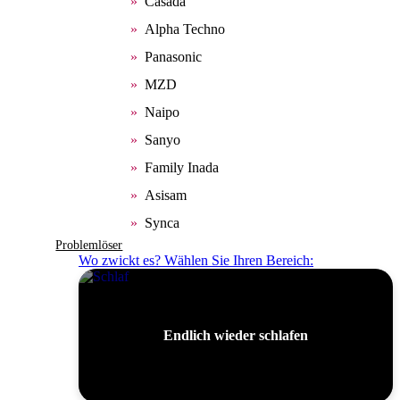
Casada
Alpha Techno
Panasonic
MZD
Naipo
Sanyo
Family Inada
Asisam
Synca
Problemlöser
Wo zwickt es? Wählen Sie Ihren Bereich:
Endlich wieder schlafen