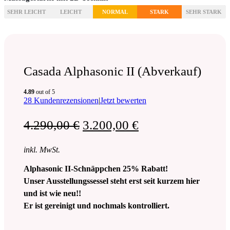
SEHR LEICHT
LEICHT
NORMAL
STARK
SEHR STARK
Casada Alphasonic II (Abverkauf)
4.89
out of 5
28
Kundenrezensionen
|
Jetzt bewerten
Ursprünglicher
Aktueller
4.290,00
€
3.200,00
€
Preis
Preis
inkl. MwSt.
war:
ist:
4.290,00 €
3.200,00 €.
Alphasonic II-Schnäppchen 25% Rabatt!
Unser Ausstellungssessel steht erst seit kurzem hier
und ist wie neu!!
Er ist gereinigt und nochmals kontrolliert.