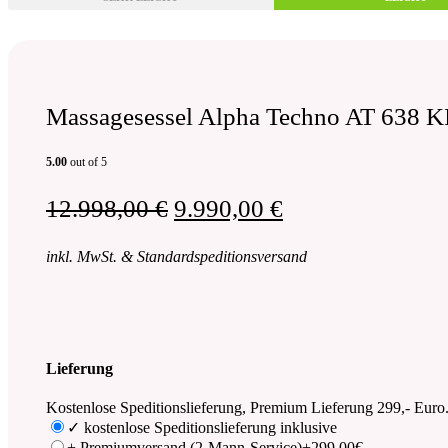
Massagesessel Alpha Techno AT 638 K
5.00
out of 5
Ursprünglicher
Aktueller
12.998,00
€
9.990,00
€
Preis
Preis
inkl. MwSt. & Standardspeditionsversand
war:
ist:
12.998,00 €
9.990,00 €.
Lieferung
Kostenlose Speditionslieferung, Premium Lieferung 299,- Euro
✓ kostenlose Speditionslieferung inklusive
+ Premiumversand (2-Mann-Service)
+299,00€