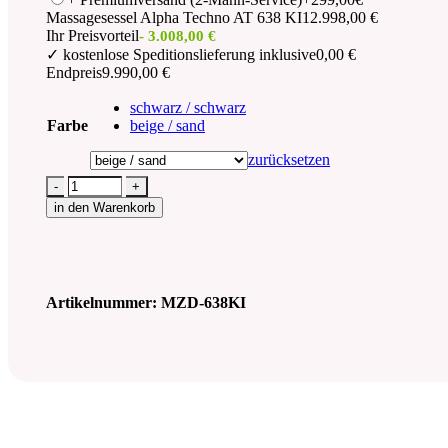
Massagesessel Alpha Techno AT 638 KI
12.998,00 €
Ihr Preisvorteil
- 3.008,00 €
✓ kostenlose Speditionslieferung inklusive
0,00 €
Endpreis
9.990,00 €
schwarz / schwarz
Farbe
beige / sand
zurücksetzen
-
+
in den Warenkorb
Artikelnummer:
MZD-638KI