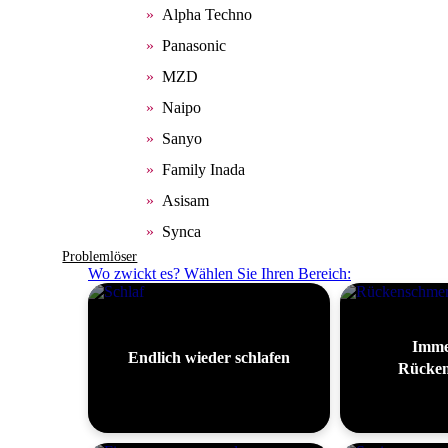
Alpha Techno
Panasonic
MZD
Naipo
Sanyo
Family Inada
Asisam
Synca
Problemlöser
Wo zwickt es? Wählen Sie Ihren Bereich:
Imme
Endlich wieder schlafen
Rücken