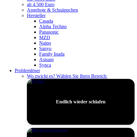
ab 4.500 Euro
Angebote & Schnäppchen
Hersteller
Casada
Alpha Techno
Panasonic
MZD
Naipo
Sanyo
Family Inada
Asisam
Synca
Problemlöser
Wo zwickt es? Wählen Sie Ihren Bereich:
Endlich wieder schlafen