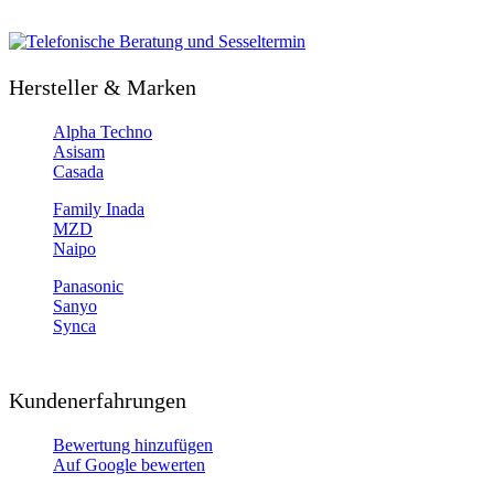
Hersteller & Marken
Alpha Techno
Asisam
Casada
Family Inada
MZD
Naipo
Panasonic
Sanyo
Synca
Kundenerfahrungen
Bewertung hinzufügen
Auf Google bewerten