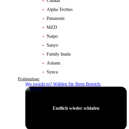
Casada
Alpha Techno
Panasonic
MZD
Naipo
Sanyo
Family Inada
Asisam
Synca
Problemlöser
Wo zwickt es? Wählen Sie Ihren Bereich:
Endlich wieder schlafen