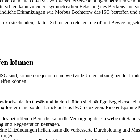
nke kann auch das ISG von Verschleißerscheinungen betroffen sein, ins
erschied kann zu einer asymmetrischen Belastung des Beckens und so
zündliche Erkrankungen wie Morbus Bechterew das ISG betreffen und 
 zu stechenden, akuten Schmerzen reichen, die oft mit Bewegungsei
fen können
ISG sind, können sie jedoch eine wertvolle Unterstützung bei der Lin
helfen können:
irbelsäule, im Gesäß und in den Hüften sind häufige Begleiterschei
 fördern und so den Druck auf das ISG reduzieren. Eine entspannte Mu
des betroffenen Bereichs kann die Versorgung der Gewebe mit Sauerst
g und Regeneration beitragen.
ne Entzündungen heilen, kann die verbesserte Durchblutung und Musk
ringert.