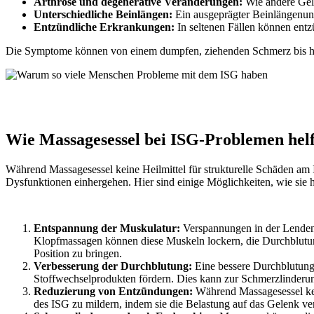
Arthrose und degenerative Veränderungen:
Wie andere Gele
Unterschiedliche Beinlängen:
Ein ausgeprägter Beinlängenunt
Entzündliche Erkrankungen:
In seltenen Fällen können ent
Die Symptome können von einem dumpfen, ziehenden Schmerz bis hin
Wie Massagesessel bei ISG-Problemen hel
Während Massagesessel keine Heilmittel für strukturelle Schäden am 
Dysfunktionen einhergehen. Hier sind einige Möglichkeiten, wie sie 
Entspannung der Muskulatur:
Verspannungen in der Lendenw
Klopfmassagen können diese Muskeln lockern, die Durchblutung
Position zu bringen.
Verbesserung der Durchblutung:
Eine bessere Durchblutung 
Stoffwechselprodukten fördern. Dies kann zur Schmerzlinderun
Reduzierung von Entzündungen:
Während Massagesessel kei
des ISG zu mildern, indem sie die Belastung auf das Gelenk ver