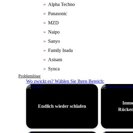
Alpha Techno
Panasonic
MZD
Naipo
Sanyo
Family Inada
Asisam
Synca
Problemlöser
Wo zwickt es? Wählen Sie Ihren Bereich:
Imme
Endlich wieder schlafen
Rücken