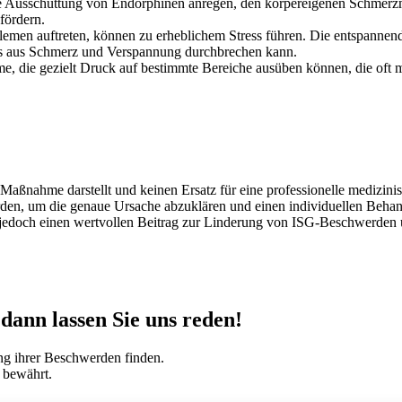
Ausschüttung von Endorphinen anregen, den körpereigenen Schmerzmit
fördern.
emen auftreten, können zu erheblichem Stress führen. Die entspannen
s aus Schmerz und Verspannung durchbrechen kann.
, die gezielt Druck auf bestimmte Bereiche ausüben können, die oft m
e Maßnahme darstellt und keinen Ersatz für eine professionelle medizi
rden, um die genaue Ursache abzuklären und einen individuellen Behand
doch einen wertvollen Beitrag zur Linderung von ISG-Beschwerden un
ann lassen Sie uns reden!
ng ihrer Beschwerden finden.
 bewährt.